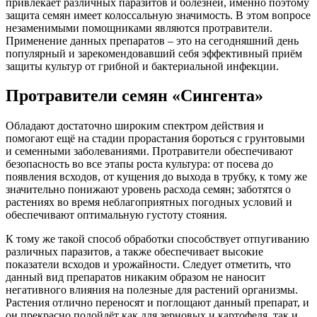
привлекает различных паразитов и болезней, именно поэтому
защита семян имеет колоссальную значимость. В этом вопросе
незаменимыми помощниками являются протравители.
Применение данных препаратов – это на сегодняшний день
популярный и зарекомендовавший себя эффективный приём
защиты культур от грибной и бактериальной инфекции.
Протравители семян «Сингента»
Обладают достаточно широким спектром действия и
помогают ещё на стадии прорастания бороться с грунтовыми
и семенными заболеваниями. Протравители обеспечивают
безопасность во все этапы роста культура: от посева до
появления всходов, от кущения до выхода в трубку, к тому же
значительно понижают уровень расхода семян; заботятся о
растениях во время неблагоприятных погодных условий и
обеспечивают оптимальную густоту стояния.
К тому же такой способ обработки способствует отпугиванию
различных паразитов, а также обеспечивает высокие
показатели всходов и урожайности. Следует отметить, что
данный вид препаратов никаким образом не наносит
негативного влияния на полезные для растений организмы.
Растения отлично переносят и поглощают данный препарат, и
он прекрасно подойдёт как для зерновых и картофеля, так и