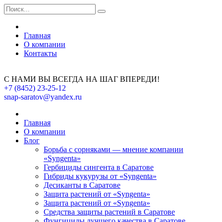
Главная
О компании
Контакты
С НАМИ ВЫ ВСЕГДА НА ШАГ ВПЕРЕДИ!
+7 (8452) 23-25-12
snap-saratov@yandex.ru
Главная
О компании
Блог
Борьба с сорняками — мнение компании
«Syngenta»
Гербициды сингента в Саратове
Гибриды кукурузы от «Syngenta»
Десиканты в Саратове
Защита растений от «Syngenta»
Защита растений от «Syngenta»
Средства защиты растений в Саратове
Фунгициды лучшего качества в Саратове